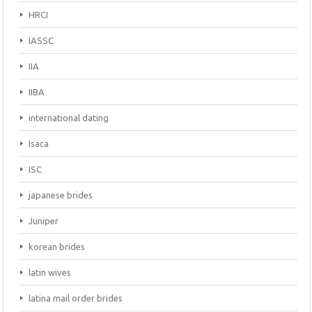
HRCI
IASSC
IIA
IIBA
international dating
Isaca
ISC
japanese brides
Juniper
korean brides
latin wives
latina mail order brides