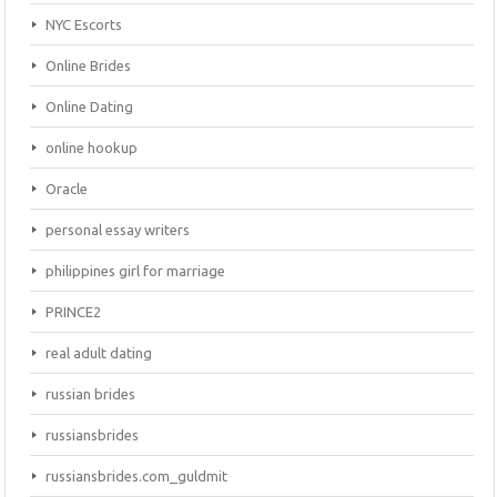
NYC Escorts
Online Brides
Online Dating
online hookup
Oracle
personal essay writers
philippines girl for marriage
PRINCE2
real adult dating
russian brides
russiansbrides
russiansbrides.com_guldmit