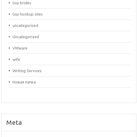
top brides
top hookup sites
uncategorised
Uncategorized
VMware
wife
Writing Services
Новая папка
Meta