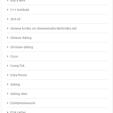
buy a wife
C++ Institute
cbd oil
chinese brides on chinesemailorderbrides.net
chinese dating
christian dating
Cisco
CompTIA
Data Room
dating
dating sites
DoMyHomework
ESA Letter