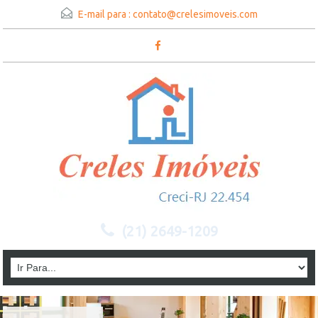
E-mail para :
contato@crelesimoveis.com
(21) 2649-1209