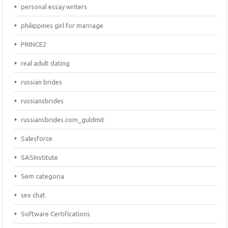
personal essay writers
philippines girl for marriage
PRINCE2
real adult dating
russian brides
russiansbrides
russiansbrides.com_guldmit
Salesforce
SASInstitute
Sem categoria
sex chat
Software Certifications