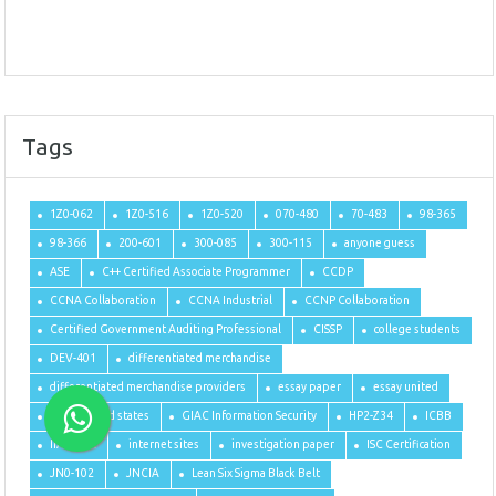
Tags
1Z0-062
1Z0-516
1Z0-520
070-480
70-483
98-365
98-366
200-601
300-085
300-115
anyone guess
ASE
C++ Certified Associate Programmer
CCDP
CCNA Collaboration
CCNA Industrial
CCNP Collaboration
Certified Government Auditing Professional
CISSP
college students
DEV-401
differentiated merchandise
differentiated merchandise providers
essay paper
essay united
essay united states
GIAC Information Security
HP2-Z34
ICBB
IIA-CCSA
internet sites
investigation paper
ISC Certification
JN0-102
JNCIA
Lean Six Sigma Black Belt