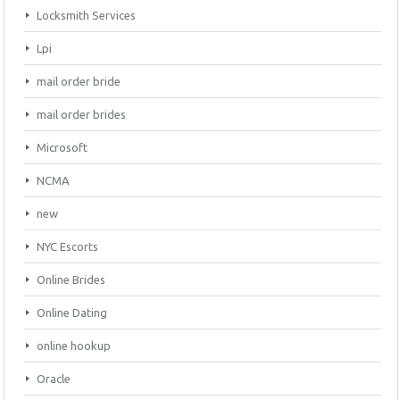
Locksmith Services
Lpi
mail order bride
mail order brides
Microsoft
NCMA
new
NYC Escorts
Online Brides
Online Dating
online hookup
Oracle