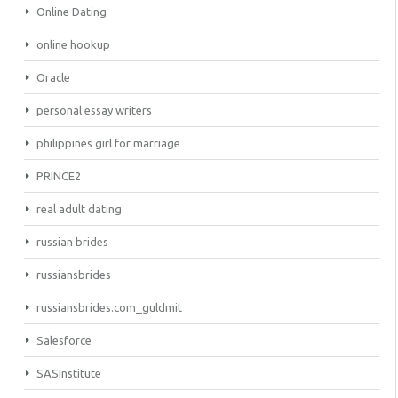
Online Dating
online hookup
Oracle
personal essay writers
philippines girl for marriage
PRINCE2
real adult dating
russian brides
russiansbrides
russiansbrides.com_guldmit
Salesforce
SASInstitute