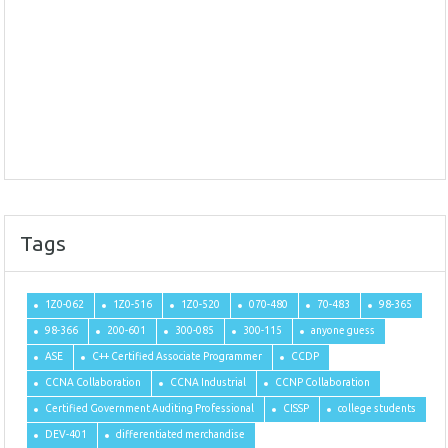
Tags
1Z0-062
1Z0-516
1Z0-520
070-480
70-483
98-365
98-366
200-601
300-085
300-115
anyone guess
ASE
C++ Certified Associate Programmer
CCDP
CCNA Collaboration
CCNA Industrial
CCNP Collaboration
Certified Government Auditing Professional
CISSP
college students
DEV-401
differentiated merchandise