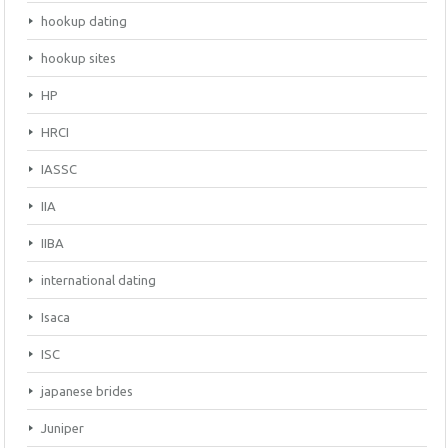
hookup dating
hookup sites
HP
HRCI
IASSC
IIA
IIBA
international dating
Isaca
ISC
japanese brides
Juniper