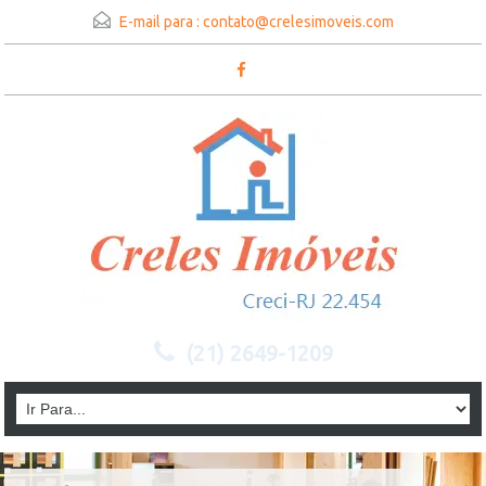
E-mail para :
contato@crelesimoveis.com
(21) 2649-1209