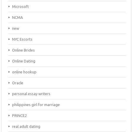
Microsoft
NCMA
new
NYC Escorts
Online Brides
Online Dating
online hookup
Oracle
personal essay writers
philippines girl for marriage
PRINCE2
real adult dating