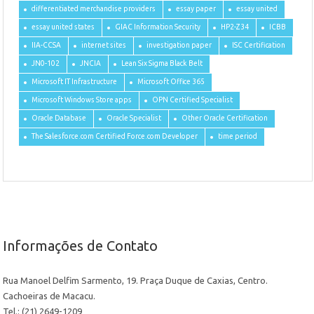
differentiated merchandise providers
essay paper
essay united
essay united states
GIAC Information Security
HP2-Z34
ICBB
IIA-CCSA
internet sites
investigation paper
ISC Certification
JN0-102
JNCIA
Lean Six Sigma Black Belt
Microsoft IT Infrastructure
Microsoft Office 365
Microsoft Windows Store apps
OPN Certified Specialist
Oracle Database
Oracle Specialist
Other Oracle Certification
The Salesforce.com Certified Force.com Developer
time period
Informações de Contato
Rua Manoel Delfim Sarmento, 19. Praça Duque de Caxias, Centro.
Cachoeiras de Macacu.
Tel.: (21) 2649-1209