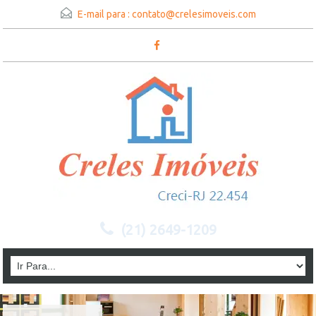
E-mail para :
contato@crelesimoveis.com
(21) 2649-1209