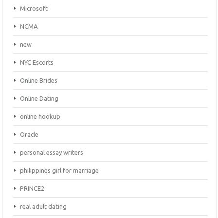
Microsoft
NCMA
new
NYC Escorts
Online Brides
Online Dating
online hookup
Oracle
personal essay writers
philippines girl for marriage
PRINCE2
real adult dating