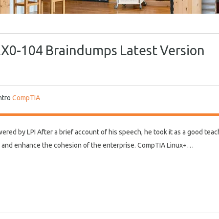
X0-104 Braindumps Latest Version
ntro
CompTIA
 by LPI After a brief account of his speech, he took it as a good teac
ts and enhance the cohesion of the enterprise. CompTIA Linux+…