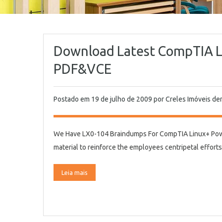
Download Latest CompTIA L
PDF&VCE
Postado em
19 de julho de 2009
por
Creles Imóveis
de
We Have LX0-104 Braindumps For CompTIA Linux+ Powered
material to reinforce the employees centripetal effor
Leia mais