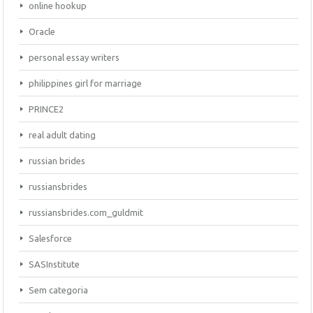
online hookup
Oracle
personal essay writers
philippines girl for marriage
PRINCE2
real adult dating
russian brides
russiansbrides
russiansbrides.com_guldmit
Salesforce
SASInstitute
Sem categoria