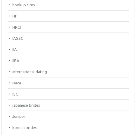
hookup sites
HP
HRCI
IASSC
IIA
IIBA
international dating
Isaca
ISC
japanese brides
Juniper
korean brides