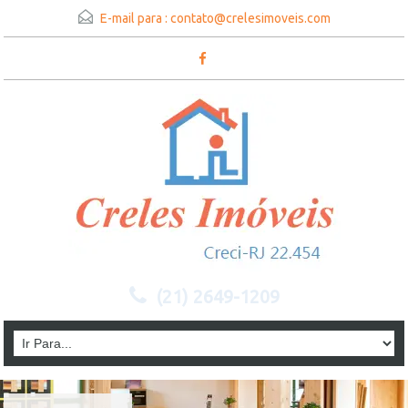
E-mail para :
contato@crelesimoveis.com
(21) 2649-1209