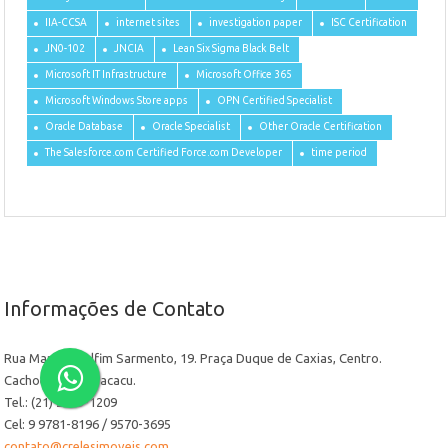
IIA-CCSA
internet sites
investigation paper
ISC Certification
JN0-102
JNCIA
Lean Six Sigma Black Belt
Microsoft IT Infrastructure
Microsoft Office 365
Microsoft Windows Store apps
OPN Certified Specialist
Oracle Database
Oracle Specialist
Other Oracle Certification
The Salesforce.com Certified Force.com Developer
time period
Informações de Contato
Rua Manoel Delfim Sarmento, 19. Praça Duque de Caxias, Centro.
Cachoeiras de Macacu.
Tel.: (21) 2649-1209
Cel: 9 9781-8196 / 9570-3695
contato@crelesimoveis.com