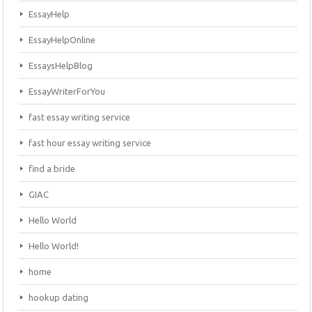
EssayHelp
EssayHelpOnline
EssaysHelpBlog
EssayWriterForYou
fast essay writing service
fast hour essay writing service
find a bride
GIAC
Hello World
Hello World!
home
hookup dating