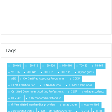
Tags
1Z0-062
1Z0-516
1Z0-520
070-480
70-483
98-365
98-366
200-601
300-085
300-115
anyone guess
ASE
C++ Certified Associate Programmer
CCDP
CCNA Collaboration
CCNA Industrial
CCNP Collaboration
Certified Government Auditing Professional
CISSP
college students
DEV-401
differentiated merchandise
differentiated merchandise providers
essay paper
essay united
essay united states
GIAC Information Security
HP2-Z34
ICBB