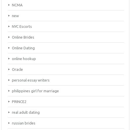
NCMA
new
NYC Escorts
Online Brides
Online Dating
online hookup
Oracle
personal essay writers
philippines girl for marriage
PRINCE2
real adult dating
russian brides