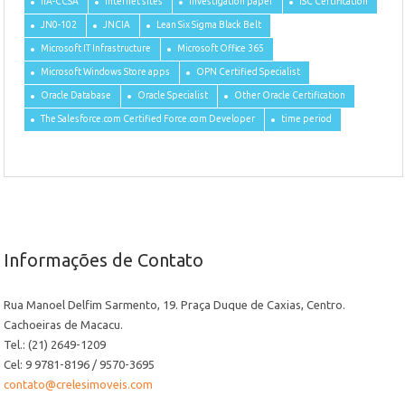
IIA-CCSA
internet sites
investigation paper
ISC Certification
JN0-102
JNCIA
Lean Six Sigma Black Belt
Microsoft IT Infrastructure
Microsoft Office 365
Microsoft Windows Store apps
OPN Certified Specialist
Oracle Database
Oracle Specialist
Other Oracle Certification
The Salesforce.com Certified Force.com Developer
time period
Informações de Contato
Rua Manoel Delfim Sarmento, 19. Praça Duque de Caxias, Centro.
Cachoeiras de Macacu.
Tel.: (21) 2649-1209
Cel: 9 9781-8196 / 9570-3695
contato@crelesimoveis.com