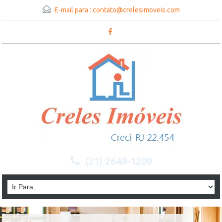
E-mail para :
contato@crelesimoveis.com
(21) 2649-1209