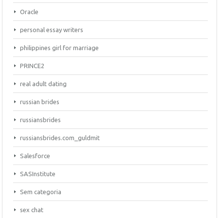
Oracle
personal essay writers
philippines girl for marriage
PRINCE2
real adult dating
russian brides
russiansbrides
russiansbrides.com_guldmit
Salesforce
SASInstitute
Sem categoria
sex chat