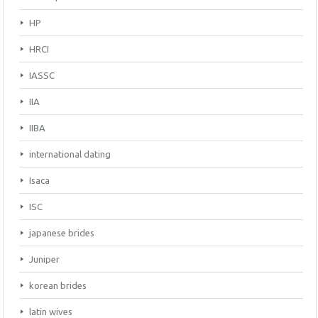
HP
HRCI
IASSC
IIA
IIBA
international dating
Isaca
ISC
japanese brides
Juniper
korean brides
latin wives