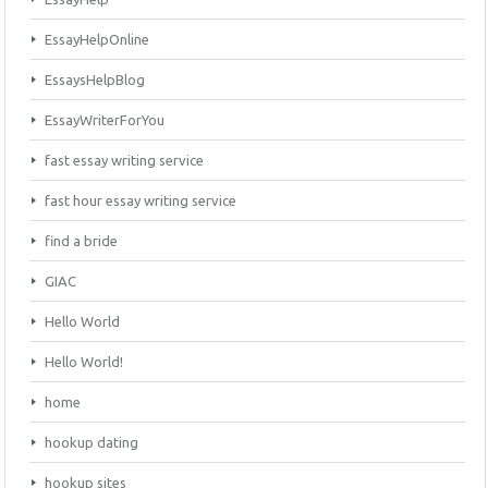
EssayHelpOnline
EssaysHelpBlog
EssayWriterForYou
fast essay writing service
fast hour essay writing service
find a bride
GIAC
Hello World
Hello World!
home
hookup dating
hookup sites