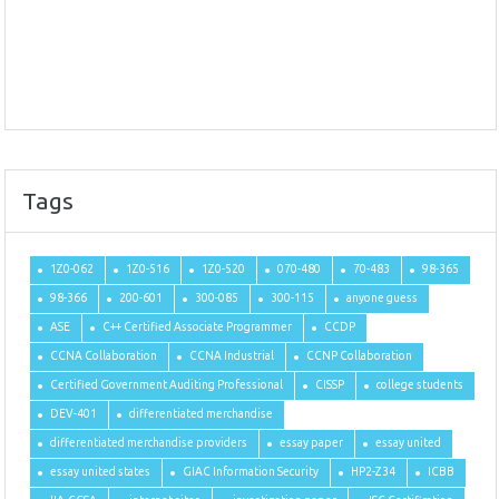
Tags
1Z0-062
1Z0-516
1Z0-520
070-480
70-483
98-365
98-366
200-601
300-085
300-115
anyone guess
ASE
C++ Certified Associate Programmer
CCDP
CCNA Collaboration
CCNA Industrial
CCNP Collaboration
Certified Government Auditing Professional
CISSP
college students
DEV-401
differentiated merchandise
differentiated merchandise providers
essay paper
essay united
essay united states
GIAC Information Security
HP2-Z34
ICBB