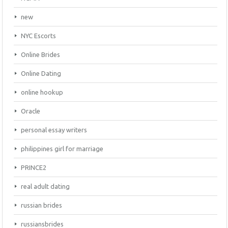
new
NYC Escorts
Online Brides
Online Dating
online hookup
Oracle
personal essay writers
philippines girl for marriage
PRINCE2
real adult dating
russian brides
russiansbrides