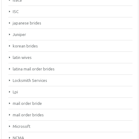
Isaca
ISC
japanese brides
Juniper
korean brides
latin wives
latina mail order brides
Locksmith Services
Lpi
mail order bride
mail order brides
Microsoft
NCMA