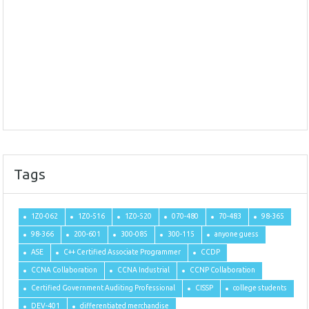
Tags
1Z0-062
1Z0-516
1Z0-520
070-480
70-483
98-365
98-366
200-601
300-085
300-115
anyone guess
ASE
C++ Certified Associate Programmer
CCDP
CCNA Collaboration
CCNA Industrial
CCNP Collaboration
Certified Government Auditing Professional
CISSP
college students
DEV-401
differentiated merchandise