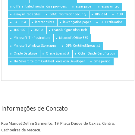
differentiated merchandise providers
essay paper
essay united
essay united states
GIAC Information Security
HP2-Z34
ICBB
IIA-CCSA
internet sites
investigation paper
ISC Certification
JN0-102
JNCIA
Lean Six Sigma Black Belt
Microsoft IT Infrastructure
Microsoft Office 365
Microsoft Windows Store apps
OPN Certified Specialist
Oracle Database
Oracle Specialist
Other Oracle Certification
The Salesforce.com Certified Force.com Developer
time period
Informações de Contato
Rua Manoel Delfim Sarmento, 19. Praça Duque de Caxias, Centro.
Cachoeiras de Macacu.