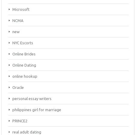
Microsoft
NCMA
new
NYC Escorts
Online Brides
Online Dating
online hookup
Oracle
personal essay writers
philippines girl for marriage
PRINCE2
real adult dating