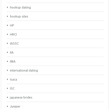
hookup dating
hookup sites
HP
HRCI
IASSC
IIA
IIBA
international dating
Isaca
ISC
japanese brides
Juniper