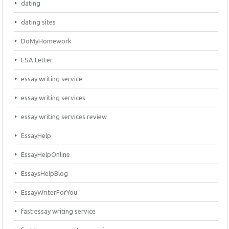
dating
dating sites
DoMyHomework
ESA Letter
essay writing service
essay writing services
essay writing services review
EssayHelp
EssayHelpOnline
EssaysHelpBlog
EssayWriterForYou
fast essay writing service