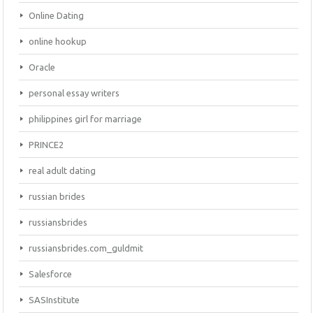
Online Dating
online hookup
Oracle
personal essay writers
philippines girl for marriage
PRINCE2
real adult dating
russian brides
russiansbrides
russiansbrides.com_guldmit
Salesforce
SASInstitute