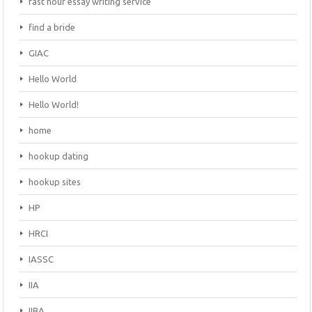
fast hour essay writing service
find a bride
GIAC
Hello World
Hello World!
home
hookup dating
hookup sites
HP
HRCI
IASSC
IIA
IIBA