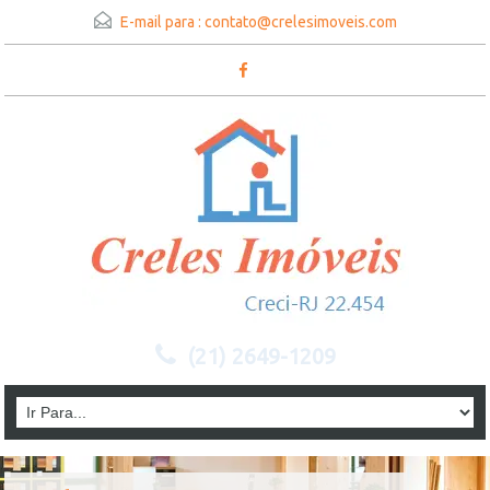
E-mail para :
contato@crelesimoveis.com
(21) 2649-1209