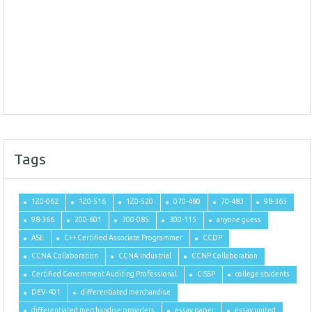
Tags
1Z0-062
1Z0-516
1Z0-520
070-480
70-483
98-365
98-366
200-601
300-085
300-115
anyone guess
ASE
C++ Certified Associate Programmer
CCDP
CCNA Collaboration
CCNA Industrial
CCNP Collaboration
Certified Government Auditing Professional
CISSP
college students
DEV-401
differentiated merchandise
differentiated merchandise providers
essay paper
essay united