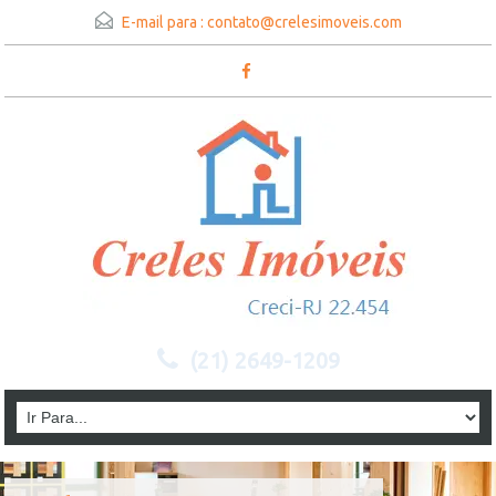
E-mail para :
contato@crelesimoveis.com
(21) 2649-1209