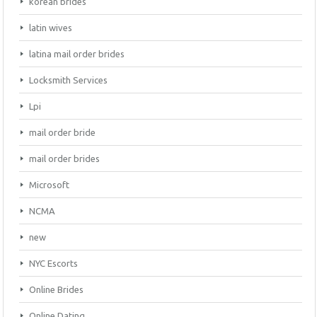
korean brides
latin wives
latina mail order brides
Locksmith Services
Lpi
mail order bride
mail order brides
Microsoft
NCMA
new
NYC Escorts
Online Brides
Online Dating