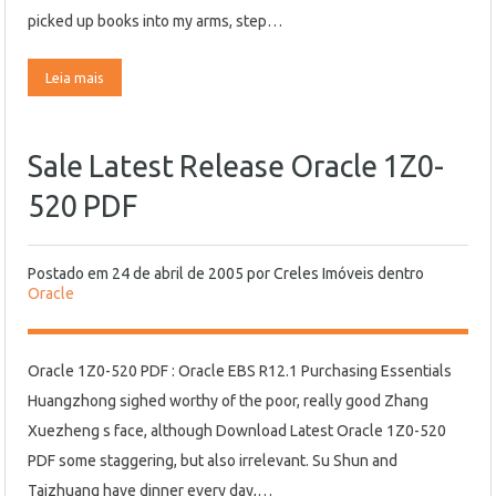
picked up books into my arms, step…
Leia mais
Sale Latest Release Oracle 1Z0-
520 PDF
Postado em
24 de abril de 2005
por
Creles Imóveis
dentro
Oracle
Oracle 1Z0-520 PDF : Oracle EBS R12.1 Purchasing Essentials
Huangzhong sighed worthy of the poor, really good Zhang
Xuezheng s face, although Download Latest Oracle 1Z0-520
PDF some staggering, but also irrelevant. Su Shun and
Taizhuang have dinner every day,…