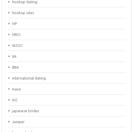
hookup dating
hookup sites
HP
HRCI
IASSC
IIA
IIBA
international dating
Isaca
ISC
japanese brides
Juniper