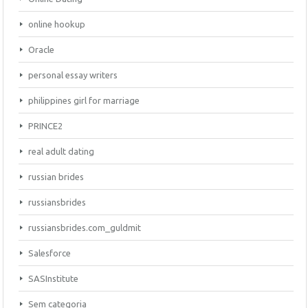
online hookup
Oracle
personal essay writers
philippines girl for marriage
PRINCE2
real adult dating
russian brides
russiansbrides
russiansbrides.com_guldmit
Salesforce
SASInstitute
Sem categoria