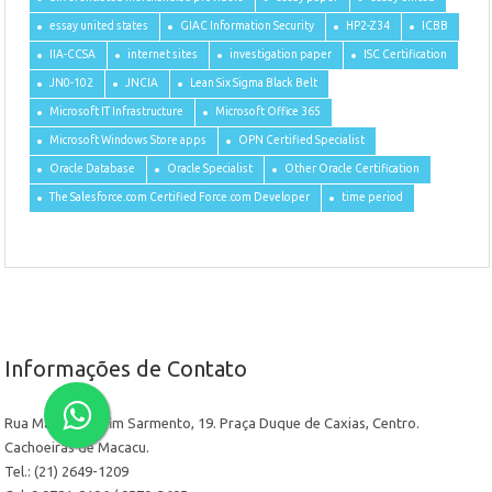
essay united states
GIAC Information Security
HP2-Z34
ICBB
IIA-CCSA
internet sites
investigation paper
ISC Certification
JN0-102
JNCIA
Lean Six Sigma Black Belt
Microsoft IT Infrastructure
Microsoft Office 365
Microsoft Windows Store apps
OPN Certified Specialist
Oracle Database
Oracle Specialist
Other Oracle Certification
The Salesforce.com Certified Force.com Developer
time period
Informações de Contato
Rua Manoel Delfim Sarmento, 19. Praça Duque de Caxias, Centro.
Cachoeiras de Macacu.
Tel.: (21) 2649-1209