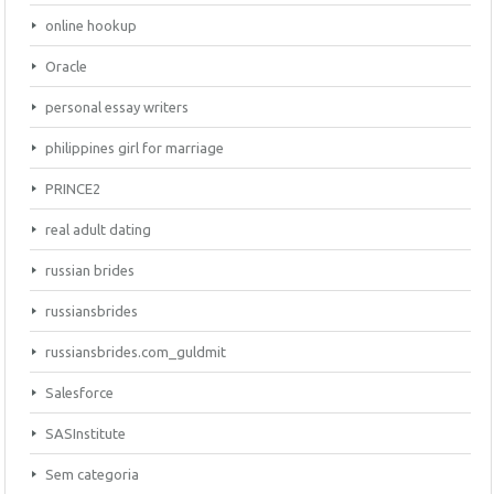
online hookup
Oracle
personal essay writers
philippines girl for marriage
PRINCE2
real adult dating
russian brides
russiansbrides
russiansbrides.com_guldmit
Salesforce
SASInstitute
Sem categoria