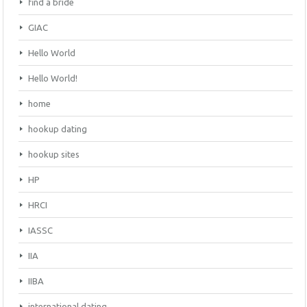
find a bride
GIAC
Hello World
Hello World!
home
hookup dating
hookup sites
HP
HRCI
IASSC
IIA
IIBA
international dating