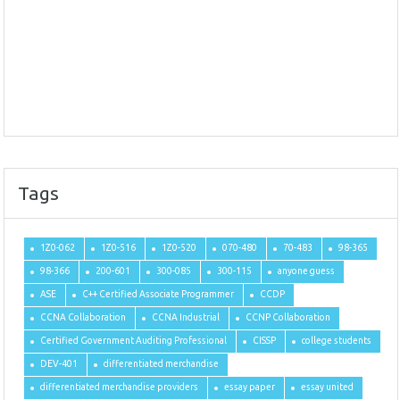
Tags
1Z0-062
1Z0-516
1Z0-520
070-480
70-483
98-365
98-366
200-601
300-085
300-115
anyone guess
ASE
C++ Certified Associate Programmer
CCDP
CCNA Collaboration
CCNA Industrial
CCNP Collaboration
Certified Government Auditing Professional
CISSP
college students
DEV-401
differentiated merchandise
differentiated merchandise providers
essay paper
essay united