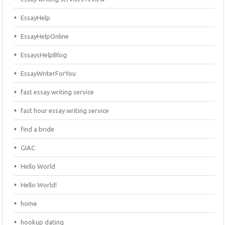
EssayHelp
EssayHelpOnline
EssaysHelpBlog
EssayWriterForYou
fast essay writing service
fast hour essay writing service
find a bride
GIAC
Hello World
Hello World!
home
hookup dating