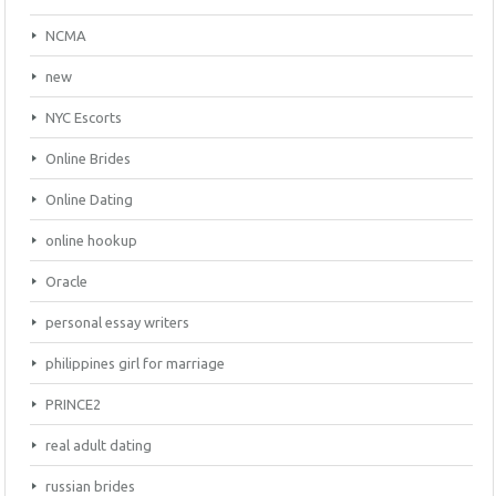
NCMA
new
NYC Escorts
Online Brides
Online Dating
online hookup
Oracle
personal essay writers
philippines girl for marriage
PRINCE2
real adult dating
russian brides