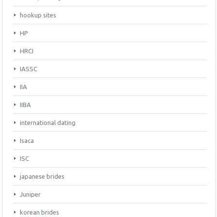
hookup sites
HP
HRCI
IASSC
IIA
IIBA
international dating
Isaca
ISC
japanese brides
Juniper
korean brides