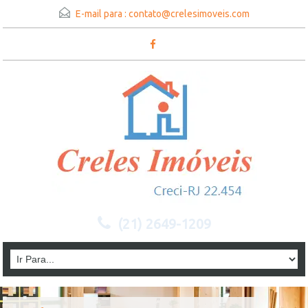
E-mail para :
contato@crelesimoveis.com
(21) 2649-1209