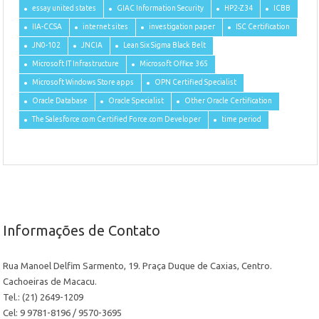
essay united states
GIAC Information Security
HP2-Z34
ICBB
IIA-CCSA
internet sites
investigation paper
ISC Certification
JN0-102
JNCIA
Lean Six Sigma Black Belt
Microsoft IT Infrastructure
Microsoft Office 365
Microsoft Windows Store apps
OPN Certified Specialist
Oracle Database
Oracle Specialist
Other Oracle Certification
The Salesforce.com Certified Force.com Developer
time period
Informações de Contato
Rua Manoel Delfim Sarmento, 19. Praça Duque de Caxias, Centro.
Cachoeiras de Macacu.
Tel.: (21) 2649-1209
Cel: 9 9781-8196 / 9570-3695