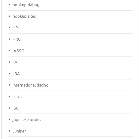
hookup dating
hookup sites
HP
HRCI
IASSC
IIA
IIBA
international dating
Isaca
ISC
japanese brides
Juniper