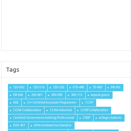
Tags
1Z0-062
1Z0-516
1Z0-520
070-480
70-483
98-365
98-366
200-601
300-085
300-115
anyone guess
ASE
C++ Certified Associate Programmer
CCDP
CCNA Collaboration
CCNA Industrial
CCNP Collaboration
Certified Government Auditing Professional
CISSP
college students
DEV-401
differentiated merchandise