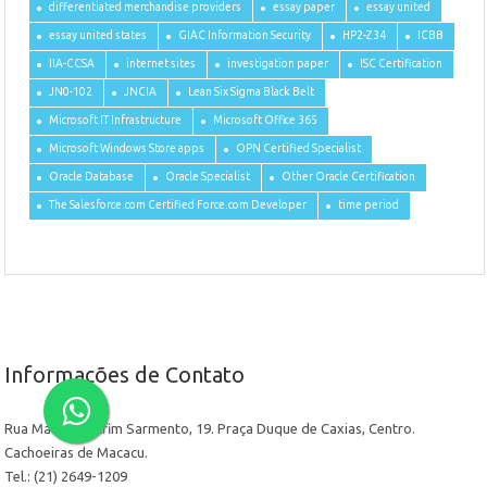
differentiated merchandise providers
essay paper
essay united
essay united states
GIAC Information Security
HP2-Z34
ICBB
IIA-CCSA
internet sites
investigation paper
ISC Certification
JN0-102
JNCIA
Lean Six Sigma Black Belt
Microsoft IT Infrastructure
Microsoft Office 365
Microsoft Windows Store apps
OPN Certified Specialist
Oracle Database
Oracle Specialist
Other Oracle Certification
The Salesforce.com Certified Force.com Developer
time period
Informações de Contato
Rua Manoel Delfim Sarmento, 19. Praça Duque de Caxias, Centro.
Cachoeiras de Macacu.
Tel.: (21) 2649-1209