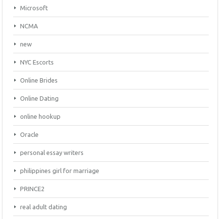
Microsoft
NCMA
new
NYC Escorts
Online Brides
Online Dating
online hookup
Oracle
personal essay writers
philippines girl for marriage
PRINCE2
real adult dating