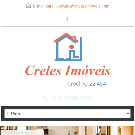
E-mail para :
contato@crelesimoveis.com
(21) 2649-1209