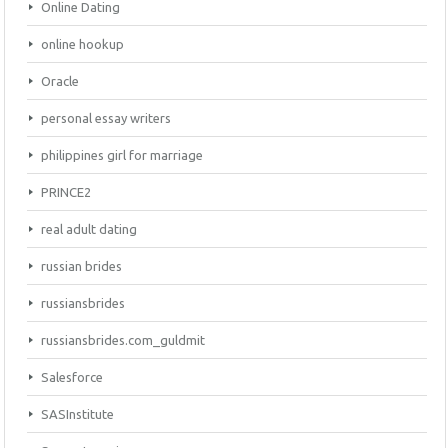
Online Dating
online hookup
Oracle
personal essay writers
philippines girl for marriage
PRINCE2
real adult dating
russian brides
russiansbrides
russiansbrides.com_guldmit
Salesforce
SASInstitute