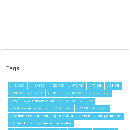
Tags
1Z0-062
1Z0-516
1Z0-520
070-480
70-483
98-365
98-366
200-601
300-085
300-115
anyone guess
ASE
C++ Certified Associate Programmer
CCDP
CCNA Collaboration
CCNA Industrial
CCNP Collaboration
Certified Government Auditing Professional
CISSP
college students
DEV-401
differentiated merchandise