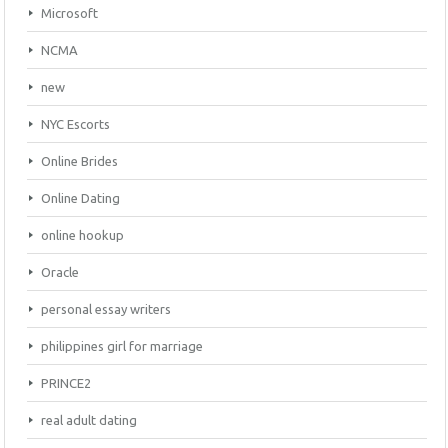
Microsoft
NCMA
new
NYC Escorts
Online Brides
Online Dating
online hookup
Oracle
personal essay writers
philippines girl for marriage
PRINCE2
real adult dating