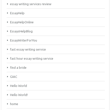
essay writing services review
EssayHelp
EssayHelpOnline
EssaysHelpBlog
EssayWriterForYou
fast essay writing service
fast hour essay writing service
find a bride
GIAC
Hello World
Hello World!
home