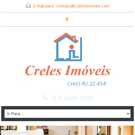
E-mail para :
contato@crelesimoveis.com
(21) 2649-1209