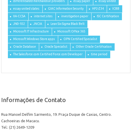
differentiated merchandise providers
essay paper
essay united
essay united states
GIAC Information Security
HP2-Z34
ICBB
IIA-CCSA
internet sites
investigation paper
ISC Certification
JN0-102
JNCIA
Lean Six Sigma Black Belt
Microsoft IT Infrastructure
Microsoft Office 365
Microsoft Windows Store apps
OPN Certified Specialist
Oracle Database
Oracle Specialist
Other Oracle Certification
The Salesforce.com Certified Force.com Developer
time period
Informações de Contato
Rua Manoel Delfim Sarmento, 19. Praça Duque de Caxias, Centro.
Cachoeiras de Macacu.
Tel.: (21) 2649-1209