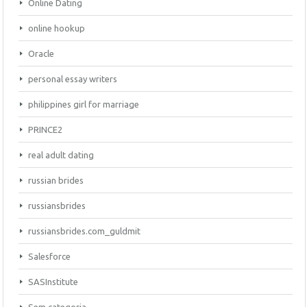
Online Dating
online hookup
Oracle
personal essay writers
philippines girl for marriage
PRINCE2
real adult dating
russian brides
russiansbrides
russiansbrides.com_guldmit
Salesforce
SASInstitute