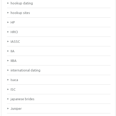
hookup dating
hookup sites
HP
HRCI
IASSC
IIA
IIBA
international dating
Isaca
ISC
japanese brides
Juniper